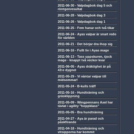
2011-06-30
-
Valpdagbok dag 5 och
röntgenresultat
2011-06-28
-
Valpdagbok dag 3
2011-06-26
-
Valpdagbok dag 1
2011-06-25
-
Fem hanar och två tikar
2011-06-24
-
Ayas valpar är snart redo
för världen
2011-06-21
-
Det börjar dra ihop sig
2011-06-16
-
Fullt liv i Ayas mage
2011-06-13
-
Tass uppskuren, tjock
mage - knappt två veckor kvar
2011-06-05
-
Ayas dräktighet är på
43:e dygnet
2011-05-29
-
Vi väntar valpar till
midsommar!
2011-05-24
-
B-kulls träff
2011-05-16
-
Hundträning och
gräsklippning
2011-05-09
-
Wingpennans Axel har
tävlat i agility "hoppklass"
2011-05-05
-
Bra hundträning
2011-04-27
-
Aya är parad och
påskfirande
2011-04-18
-
Hundträning och
vitsipporna har kommit