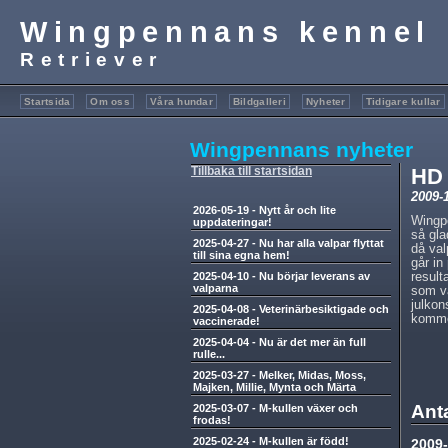
Wingpennans kenne
Retriever
Startsida
Om oss
Våra hundar
Bildgalleri
Nyheter
Tidigare kullar
Wingpennans nyheter
Tillbaka till startsidan
HD 
2009-
2026-05-19
-
Nytt år och lite
Wingpe
uppdateringar!
så gla
2025-04-27
-
Nu har alla valpar flyttat
då val
till sina egna hem!
går in
2025-04-10
-
Nu börjar leverans av
result
valparna
som va
julkon
2025-04-08
-
Veterinärbesiktigade och
kommer
vaccinerade!
2025-04-04
-
Nu är det mer än full
rulle...
2025-03-27
-
Melker, Midas, Moss,
Majken, Millie, Mynta och Märta
Ant
2025-03-07
-
M-kullen växer och
frodas!
2025-02-24
-
M-kullen är född!
2009-