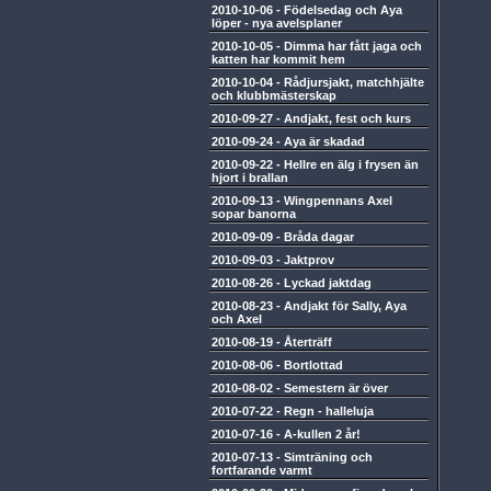
2010-10-06
-
Födelsedag och Aya
löper - nya avelsplaner
2010-10-05
-
Dimma har fått jaga och
katten har kommit hem
2010-10-04
-
Rådjursjakt, matchhjälte
och klubbmästerskap
2010-09-27
-
Andjakt, fest och kurs
2010-09-24
-
Aya är skadad
2010-09-22
-
Hellre en älg i frysen än
hjort i brallan
2010-09-13
-
Wingpennans Axel
sopar banorna
2010-09-09
-
Bråda dagar
2010-09-03
-
Jaktprov
2010-08-26
-
Lyckad jaktdag
2010-08-23
-
Andjakt för Sally, Aya
och Axel
2010-08-19
-
Återträff
2010-08-06
-
Bortlottad
2010-08-02
-
Semestern är över
2010-07-22
-
Regn - halleluja
2010-07-16
-
A-kullen 2 år!
2010-07-13
-
Simträning och
fortfarande varmt