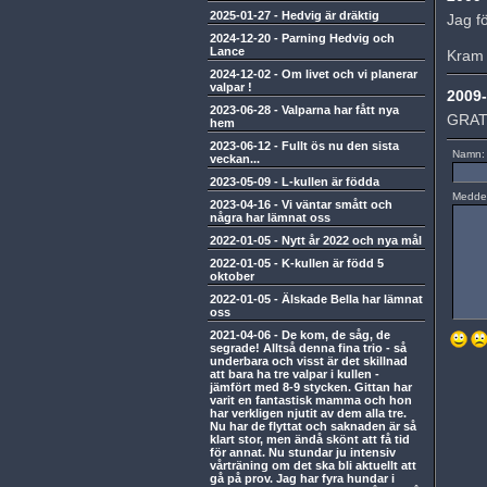
2025-01-27
-
Hedvig är dräktig
Jag fö
2024-12-20
-
Parning Hedvig och
Lance
Kram 
2024-12-02
-
Om livet och vi planerar
valpar !
2009-
2023-06-28
-
Valparna har fått nya
GRAT
hem
2023-06-12
-
Fullt ös nu den sista
Namn:
veckan...
2023-05-09
-
L-kullen är födda
Medde
2023-04-16
-
Vi väntar smått och
några har lämnat oss
2022-01-05
-
Nytt år 2022 och nya mål
2022-01-05
-
K-kullen är född 5
oktober
2022-01-05
-
Älskade Bella har lämnat
oss
2021-04-06
-
De kom, de såg, de
segrade! Alltså denna fina trio - så
underbara och visst är det skillnad
att bara ha tre valpar i kullen -
jämfört med 8-9 stycken. Gittan har
varit en fantastisk mamma och hon
har verkligen njutit av dem alla tre.
Nu har de flyttat och saknaden är så
klart stor, men ändå skönt att få tid
för annat. Nu stundar ju intensiv
vårträning om det ska bli aktuellt att
gå på prov. Jag har fyra hundar i