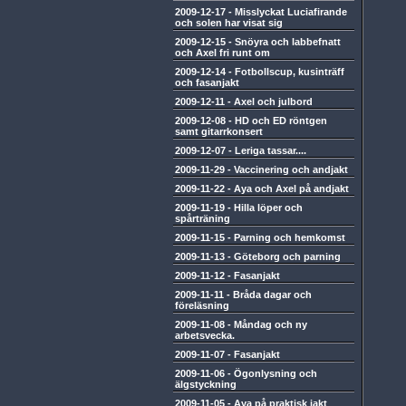
2009-12-17
-
Misslyckat Luciafirande
och solen har visat sig
2009-12-15
-
Snöyra och labbefnatt
och Axel fri runt om
2009-12-14
-
Fotbollscup, kusinträff
och fasanjakt
2009-12-11
-
Axel och julbord
2009-12-08
-
HD och ED röntgen
samt gitarrkonsert
2009-12-07
-
Leriga tassar....
2009-11-29
-
Vaccinering och andjakt
2009-11-22
-
Aya och Axel på andjakt
2009-11-19
-
Hilla löper och
spårträning
2009-11-15
-
Parning och hemkomst
2009-11-13
-
Göteborg och parning
2009-11-12
-
Fasanjakt
2009-11-11
-
Bråda dagar och
föreläsning
2009-11-08
-
Måndag och ny
arbetsvecka.
2009-11-07
-
Fasanjakt
2009-11-06
-
Ögonlysning och
älgstyckning
2009-11-05
-
Aya på praktisk jakt