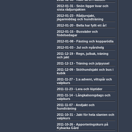
2012-01-31
-
Snön ligger kvar och
sista rådjursjakten
2012-01-23
-
Rådjursjakt,
jägarmiddag och hundträning
2012-01-20
-
Bella har fyllt ett år!
2012-01-15
-
Busväder och
födelsedagar
2012-01-08
-
Fästing och kopparödla
2012-01-03
-
Jul och nyårshelg
2011-12-19
-
Regn, julbak, träning
och jakt
2011-12-13
-
Träning och julpyssel
2011-12-09
-
Stöthundsjakt och bus i
kubik
2011-11-27
-
1:a advent, viltspår och
valpkurs
2011-11-23
-
Lera och löptider
2011-11-14
-
Långkalsongdags och
valpkurs
2011-11-07
-
Andjakt och
hundträning
2011-10-31
-
Jakt för hela slanten och
valpkurs
2011-10-26
-
Apporteringskurs på
Kybacka Gård