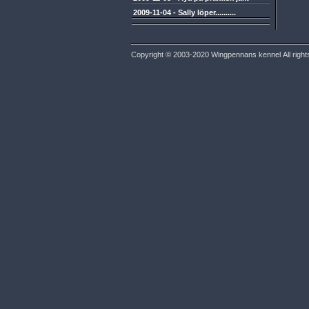
2009-11-04
-
Sally löper..........
Copyright © 2003-2020 Wingpennans kennel All right