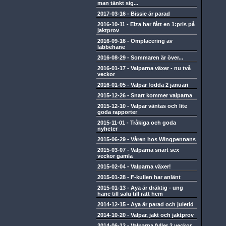
man tänkt sig...
2017-03-16
-
Bissie är parad
2016-10-11
-
Elza har fått en 1:pris på
jaktprov
2016-09-16
-
Omplacering av
labbehane
2016-08-29
-
Sommaren är över...
2016-01-17
-
Valparna växer - nu två
veckor
2016-01-05
-
Valpar födda 2 januari
2015-12-26
-
Snart kommer valparna
2015-12-10
-
Valpar väntas och lite
goda rapporter
2015-11-01
-
Tråkiga och goda
nyheter
2015-06-29
-
Våren hos Wingpennans
2015-03-07
-
Valparna snart sex
veckor gamla
2015-02-04
-
Valparna växer!
2015-01-28
-
F-kullen har anlänt
2015-01-13
-
Aya är dräktig - ung
hane till salu till rätt hem
2014-12-15
-
Aya är parad och juletid
2014-10-20
-
Valpar, jakt och jaktprov
2014-06-12
-
Valparna fyller 2 veckor