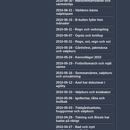
2010-06-30
-
Midsommarfirande och
värmebölja
2010-06-21
-
Världens bästa
valpköpare
2010-06-15
-
B-kullen fyller fem
månader
2010-06-11
-
Regn och vedstapling
2010-06-07
-
Ogräs och bröllop
2010-05-31
-
Regn, sol, regn och sol
2010-05-28
-
Gårdsfest, jaktmässa
och valpkurs
2010-05-24
-
Kennelläger 2010
2010-05-19
-
Fotbollsmatch och rejäl
värme
2010-05-16
-
Sommarvärme, valpkurs
och urnsättning
2010-05-12
-
Axel har debuterat i
agility
2010-05-10
-
Valpkurs och kolakakor
2010-05-06
-
Igelkottar, råtta och
bullbak
2010-05-03
-
Trädgårdsarbete,
huggormar och valpkurs
2010-04-29
-
Träning och Bissie har
badat på riktigt
2010-04-27
-
Bad och nytt