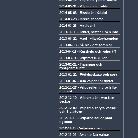
2014-05-31
-
Valparna är födda
2014-05-06
-
Bissie är dräktig!
2014-03-28
-
Bissie är parad
2014-03-23
-
Äntligen!
2013-11-06
-
Jakter, röntgen och info
2013-08-22
-
Axel - viltspårchampion
2013-06-13
-
Så blev det sommar
2013-04-11
-
Kurshelg och valpträff
2013-03-11
-
Valpträff D-kullen
2013-02-21
-
Träningar och
röntgenresultat
2013-01-22
-
Födelsedagar och sorg
2013-01-07
-
Alla valpar har flyttat!
2012-12-27
-
Valpbesiktning och lite
mer jakt
2012-12-10
-
Valparna är drygt fem
veckor
2012-12-02
-
Valparna är fyra veckor
och 1:a advent
2012-11-15
-
Valparna har öppnat
ögonen
2012-11-11
-
Valparna växer!
2012-11-04
-
Aya har fått valpar