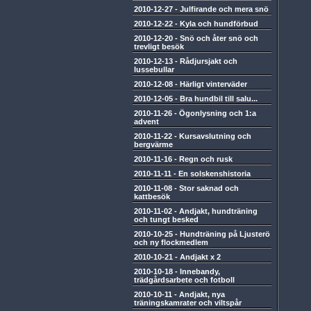
2010-12-27
-
Julfirande och mera snö
2010-12-22
-
Kyla och hundförbud
2010-12-20
-
Snö och åter snö och
trevligt besök
2010-12-13
-
Rådjursjakt och
lussebullar
2010-12-08
-
Härligt vinterväder
2010-12-05
-
Bra hundbil till salu...
2010-11-26
-
Ögonlysning och 1:a
advent
2010-11-22
-
Kursavslutning och
bergvärme
2010-11-16
-
Regn och rusk
2010-11-11
-
En solskenshistoria
2010-11-08
-
Stor saknad och
kattbesök
2010-11-02
-
Andjakt, hundträning
och tungt besked
2010-10-25
-
Hundträning på Ljusterö
och ny flockmedlem
2010-10-21
-
Andjakt x 2
2010-10-18
-
Innebandy,
trädgårdsarbete och fotboll
2010-10-11
-
Andjakt, nya
träningskamrater och viltspår