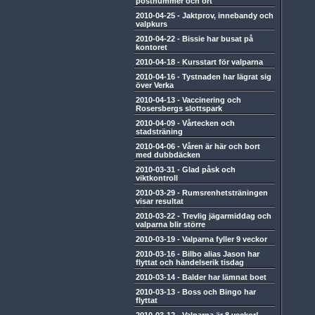
postnummer och ort
2010-04-25
-
Jaktprov, innebandy och
valpkurs
2010-04-22
-
Bissie har busat på
kontoret
2010-04-18
-
Kursstart för valparna
2010-04-16
-
Tystnaden har lägrat sig
över Verka
2010-04-13
-
Vaccinering och
Rosersbergs slottspark
2010-04-09
-
Vårtecken och
stadsträning
2010-04-06
-
Våren är här och bort
med dubbdäcken
2010-03-31
-
Glad påsk och
viktkontroll
2010-03-29
-
Rumsrenhetsträningen
visar resultat
2010-03-22
-
Trevlig jägarmiddag och
valparna blir större
2010-03-19
-
Valparna fyller 9 veckor
2010-03-16
-
Bilbo alias Jason har
flyttat och händelserik tisdag
2010-03-14
-
Balder har lämnat boet
2010-03-13
-
Boss och Bingo har
flyttat