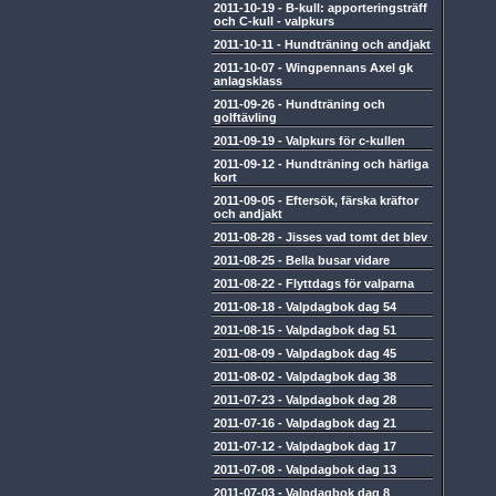
2011-10-19
-
B-kull: apporteringsträff
och C-kull - valpkurs
2011-10-11
-
Hundträning och andjakt
2011-10-07
-
Wingpennans Axel gk
anlagsklass
2011-09-26
-
Hundträning och
golftävling
2011-09-19
-
Valpkurs för c-kullen
2011-09-12
-
Hundträning och härliga
kort
2011-09-05
-
Eftersök, färska kräftor
och andjakt
2011-08-28
-
Jisses vad tomt det blev
2011-08-25
-
Bella busar vidare
2011-08-22
-
Flyttdags för valparna
2011-08-18
-
Valpdagbok dag 54
2011-08-15
-
Valpdagbok dag 51
2011-08-09
-
Valpdagbok dag 45
2011-08-02
-
Valpdagbok dag 38
2011-07-23
-
Valpdagbok dag 28
2011-07-16
-
Valpdagbok dag 21
2011-07-12
-
Valpdagbok dag 17
2011-07-08
-
Valpdagbok dag 13
2011-07-03
-
Valpdagbok dag 8