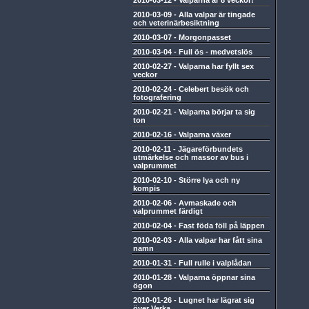
2010-03-12
-
Valparna är 8 veckor!
2010-03-09
-
Alla valpar är tingade
och veterinärbesiktning
2010-03-07
-
Morgonpasset
2010-03-04
-
Full ös - medvetslös
2010-02-27
-
Valparna har fyllt sex
veckor
2010-02-24
-
Celebert besök och
fotografering
2010-02-21
-
Valparna börjar ta sig
ton
2010-02-16
-
Valparna växer
2010-02-11
-
Jägareförbundets
utmärkelse och massor av bus i
valprummet
2010-02-10
-
Större lya och ny
kompis
2010-02-06
-
Avmaskade och
valprummet färdigt
2010-02-04
-
Fast föda föll på läppen
2010-02-03
-
Alla valpar har fått sina
namn
2010-01-31
-
Full rulle i valplådan
2010-01-28
-
Valparna öppnar sina
ögon
2010-01-26
-
Lugnet har lägrat sig
över Verka