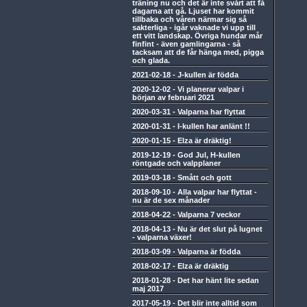
träning nu och det är inte svårt att få
dagarna att gå. Ljuset har kommit
tillbaka och våren närmar sig så
sakterliga - igår vaknade vi upp till
ett vitt landskap. Övriga hundar mår
finfint - även gamlingarna - så
tacksam att de får hänga med, pigga
och glada.
2021-02-18
-
J-kullen är födda
2020-12-02
-
Vi planerar valpar i
början av februari 2021
2020-03-31
-
Valparna har flyttat
2020-01-31
-
I-kullen har anlänt !!
2020-01-15
-
Elza är dräktig!
2019-12-19
-
God Jul, H-kullen
röntgade och valpplaner
2019-03-18
-
Smått och gott
2018-09-10
-
Alla valpar har flyttat -
nu är de sex månader
2018-04-22
-
Valparna 7 veckor
2018-04-13
-
Nu är det slut på lugnet
- valparna växer!
2018-03-09
-
Valparna är födda
2018-02-17
-
Elza är dräktig
2018-01-28
-
Det har hänt lite sedan
maj 2017
2017-05-19
-
Det blir inte alltid som