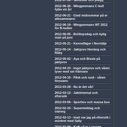
2012-07-06
-
Semester och plugg
2012-06-26
-
Wingpennans C-kull
fyller ett år!
2012-06-21
-
Glad midsommar på er
allesammans!
2012-06-19
-
Wingpennans WT 2012
för B-kullen
2012-06-05
-
Bröllopsdag och kylig
start på juni
2012-05-21
-
Kennelläger i Norrtälje
2012-05-14
-
Jaktprov Herräng och
Råby
2012-05-02
-
Aya och Bissie på
jaktprov
2012-04-23
-
Inget jaktprov och våren
lyser med sin frånvaro
2012-04-10
-
Påsk och rusk - våren
försvann
2012-03-28
-
Nu är det vår!
2012-03-12
-
Jaktinternat och
eftersök
2012-03-06
-
Sportlov och massa bus
2012-02-24
-
Supermiddag och
träning
2012-02-13
-
Inatt var jag på eftersök i
mörkret med Sally
2012-02-08
-
Kallt så in i vassen