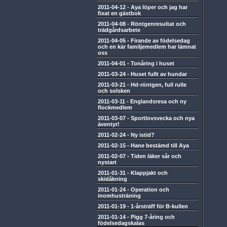
2011-04-12
-
Aya löper och jag har
fixat en gästbok
2011-04-08
-
Röntgenresultat och
trädgårdsarbete
2011-04-05
-
Firande av födelsedag
och en kär familjemedlem har lämnat
oss
2011-04-01
-
Tonåring i huset
2011-03-24
-
Huset fullt av hundar
2011-03-21
-
Hd-röntgen, full rulle
och solsken
2011-03-11
-
Englandsresa och ny
flockmedlem
2011-03-07
-
Sportlovsvecka och nya
äventyr!
2011-02-24
-
Ny istid?
2011-02-15
-
Hane bestämd till Aya
2011-02-07
-
Tiden läker sår och
nystart
2011-01-31
-
Klappjakt och
skidåkning
2011-01-24
-
Operation och
inomhusträning
2011-01-19
-
1-årsträff för B-kullen
2011-01-14
-
Pigg 7-åring och
födelsedagskalas