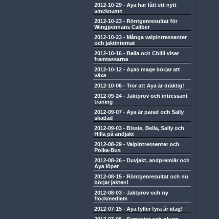
2012-10-29
-
Aya har fått ett nytt
smeknamn
2012-10-23
-
Röntgenresultat för
Wingpennans Caliber
2012-10-23
-
Många valpintressenter
och jaktinternat
2012-10-16
-
Bella och Chilli visar
framtassarna
2012-10-12
-
Ayas mage börjar att
växa
2012-10-06
-
Tror att Aya är dräktig!
2012-09-24
-
Jaktprov och intressant
träning
2012-09-07
-
Aya är parad och Sally
skadad
2012-09-03
-
Bissie, Bella, Sally och
Hilla på andjakt
2012-08-29
-
Valpintressenter och
Polka-Bus
2012-08-26
-
Duvjakt, andpremiär och
Aya löper
2012-08-15
-
Röntgenresultat och nu
börjar jakten!
2012-08-03
-
Jaktprov och ny
flockmedlem
2012-07-15
-
Aya fyller fyra år idag!