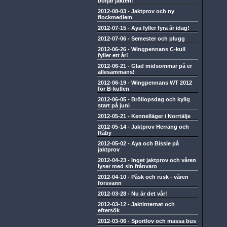
börjar jakten!
2012-08-03
-
Jaktprov och ny
flockmedlem
2012-07-15
-
Aya fyller fyra år idag!
2012-07-06
-
Semester och plugg
2012-06-26
-
Wingpennans C-kull
fyller ett år!
2012-06-21
-
Glad midsommar på er
allesammans!
2012-06-19
-
Wingpennans WT 2012
för B-kullen
2012-06-05
-
Bröllopsdag och kylig
start på juni
2012-05-21
-
Kennelläger i Norrtälje
2012-05-14
-
Jaktprov Herräng och
Råby
2012-05-02
-
Aya och Bissie på
jaktprov
2012-04-23
-
Inget jaktprov och våren
lyser med sin frånvaro
2012-04-10
-
Påsk och rusk - våren
försvann
2012-03-28
-
Nu är det vår!
2012-03-12
-
Jaktinternat och
eftersök
2012-03-06
-
Sportlov och massa bus