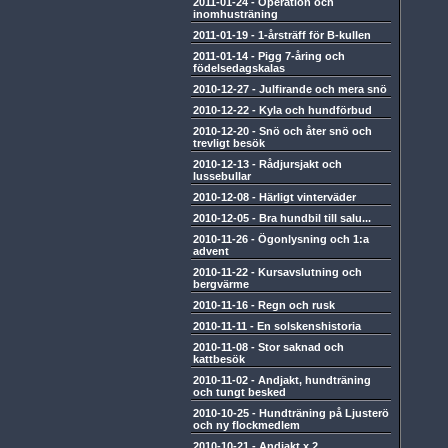
2011-01-24
-
Operation och
inomhusträning
2011-01-19
-
1-årsträff för B-kullen
2011-01-14
-
Pigg 7-åring och
födelsedagskalas
2010-12-27
-
Julfirande och mera snö
2010-12-22
-
Kyla och hundförbud
2010-12-20
-
Snö och åter snö och
trevligt besök
2010-12-13
-
Rådjursjakt och
lussebullar
2010-12-08
-
Härligt vinterväder
2010-12-05
-
Bra hundbil till salu...
2010-11-26
-
Ögonlysning och 1:a
advent
2010-11-22
-
Kursavslutning och
bergvärme
2010-11-16
-
Regn och rusk
2010-11-11
-
En solskenshistoria
2010-11-08
-
Stor saknad och
kattbesök
2010-11-02
-
Andjakt, hundträning
och tungt besked
2010-10-25
-
Hundträning på Ljusterö
och ny flockmedlem
2010-10-21
-
Andjakt x 2