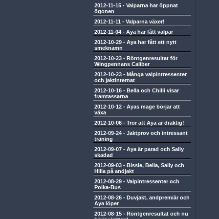
2012-11-15
-
Valparna har öppnat
ögonen
2012-11-11
-
Valparna växer!
2012-11-04
-
Aya har fått valpar
2012-10-29
-
Aya har fått ett nytt
smeknamn
2012-10-23
-
Röntgenresultat för
Wingpennans Caliber
2012-10-23
-
Många valpintressenter
och jaktinternat
2012-10-16
-
Bella och Chilli visar
framtassarna
2012-10-12
-
Ayas mage börjar att
växa
2012-10-06
-
Tror att Aya är dräktig!
2012-09-24
-
Jaktprov och intressant
träning
2012-09-07
-
Aya är parad och Sally
skadad
2012-09-03
-
Bissie, Bella, Sally och
Hilla på andjakt
2012-08-29
-
Valpintressenter och
Polka-Bus
2012-08-26
-
Duvjakt, andpremiär och
Aya löper
2012-08-15
-
Röntgenresultat och nu