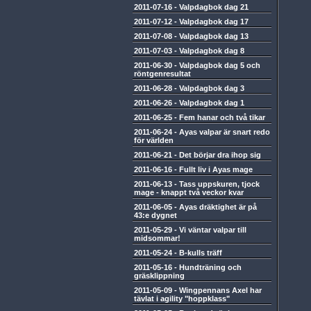
2011-07-16
-
Valpdagbok dag 21
2011-07-12
-
Valpdagbok dag 17
2011-07-08
-
Valpdagbok dag 13
2011-07-03
-
Valpdagbok dag 8
2011-06-30
-
Valpdagbok dag 5 och
röntgenresultat
2011-06-28
-
Valpdagbok dag 3
2011-06-26
-
Valpdagbok dag 1
2011-06-25
-
Fem hanar och två tikar
2011-06-24
-
Ayas valpar är snart redo
för världen
2011-06-21
-
Det börjar dra ihop sig
2011-06-16
-
Fullt liv i Ayas mage
2011-06-13
-
Tass uppskuren, tjock
mage - knappt två veckor kvar
2011-06-05
-
Ayas dräktighet är på
43:e dygnet
2011-05-29
-
Vi väntar valpar till
midsommar!
2011-05-24
-
B-kulls träff
2011-05-16
-
Hundträning och
gräsklippning
2011-05-09
-
Wingpennans Axel har
tävlat i agility "hoppklass"