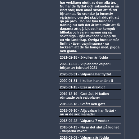
har verkligen njutit av dem alla tre.
Nu har de flyttat och saknaden är så
klart stor, men ändå skönt att få tid
för annat. Nu stundar ju intensiv
vårträning om det ska bli aktuellt att
gå på prov. Jag har fyra hundar i
träning nu och det är inte svårt att få
dagarna att gå. Ljuset har kommit
tillbaka och våren närmar sig så
sakterliga - igår vaknade vi upp till
ett vitt landskap. Övriga hundar mår
finfint - även gamlingarna - så
tacksam att de får hänga med, pigga
och glada.
2021-02-18
-
J-kullen är födda
2020-12-02
-
Vi planerar valpar i
början av februari 2021
2020-03-31
-
Valparna har flyttat
2020-01-31
-
I-kullen har anlänt !!
2020-01-15
-
Elza är dräktig!
2019-12-19
-
God Jul, H-kullen
röntgade och valpplaner
2019-03-18
-
Smått och gott
2018-09-10
-
Alla valpar har flyttat -
nu är de sex månader
2018-04-22
-
Valparna 7 veckor
2018-04-13
-
Nu är det slut på lugnet
- valparna växer!
2018-03-09
-
Valparna är födda