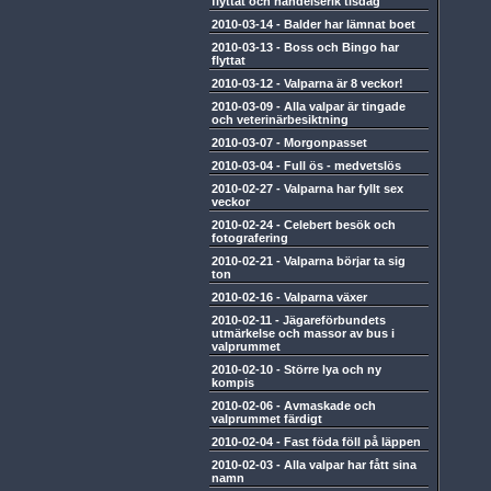
flyttat och händelserik tisdag
2010-03-14
-
Balder har lämnat boet
2010-03-13
-
Boss och Bingo har
flyttat
2010-03-12
-
Valparna är 8 veckor!
2010-03-09
-
Alla valpar är tingade
och veterinärbesiktning
2010-03-07
-
Morgonpasset
2010-03-04
-
Full ös - medvetslös
2010-02-27
-
Valparna har fyllt sex
veckor
2010-02-24
-
Celebert besök och
fotografering
2010-02-21
-
Valparna börjar ta sig
ton
2010-02-16
-
Valparna växer
2010-02-11
-
Jägareförbundets
utmärkelse och massor av bus i
valprummet
2010-02-10
-
Större lya och ny
kompis
2010-02-06
-
Avmaskade och
valprummet färdigt
2010-02-04
-
Fast föda föll på läppen
2010-02-03
-
Alla valpar har fått sina
namn