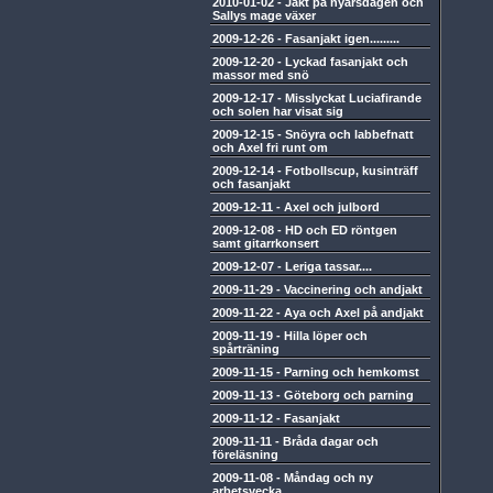
2010-01-02
-
Jakt på nyårsdagen och
Sallys mage växer
2009-12-26
-
Fasanjakt igen.........
2009-12-20
-
Lyckad fasanjakt och
massor med snö
2009-12-17
-
Misslyckat Luciafirande
och solen har visat sig
2009-12-15
-
Snöyra och labbefnatt
och Axel fri runt om
2009-12-14
-
Fotbollscup, kusinträff
och fasanjakt
2009-12-11
-
Axel och julbord
2009-12-08
-
HD och ED röntgen
samt gitarrkonsert
2009-12-07
-
Leriga tassar....
2009-11-29
-
Vaccinering och andjakt
2009-11-22
-
Aya och Axel på andjakt
2009-11-19
-
Hilla löper och
spårträning
2009-11-15
-
Parning och hemkomst
2009-11-13
-
Göteborg och parning
2009-11-12
-
Fasanjakt
2009-11-11
-
Bråda dagar och
föreläsning
2009-11-08
-
Måndag och ny
arbetsvecka.