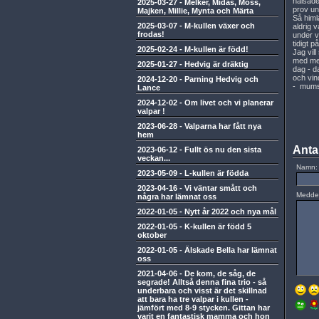
hälsade
2025-03-27
-
Melker, Midas, Moss,
prov und
Majken, Millie, Mynta och Märta
Så himl
2025-03-07
-
M-kullen växer och
aldrig 
frodas!
under v
tidigt 
2025-02-24
-
M-kullen är född!
Jag vil
med mer
2025-01-27
-
Hedvig är dräktig
dag - d
och vin
2024-12-20
-
Parning Hedvig och
- mum
Lance
2024-12-02
-
Om livet och vi planerar
valpar !
2023-06-28
-
Valparna har fått nya
hem
Anta
2023-06-12
-
Fullt ös nu den sista
veckan...
Namn:
2023-05-09
-
L-kullen är födda
2023-04-16
-
Vi väntar smått och
Medde
några har lämnat oss
2022-01-05
-
Nytt år 2022 och nya mål
2022-01-05
-
K-kullen är född 5
oktober
2022-01-05
-
Älskade Bella har lämnat
oss
2021-04-06
-
De kom, de såg, de
segrade! Alltså denna fina trio - så
underbara och visst är det skillnad
att bara ha tre valpar i kullen -
jämfört med 8-9 stycken. Gittan har
varit en fantastisk mamma och hon