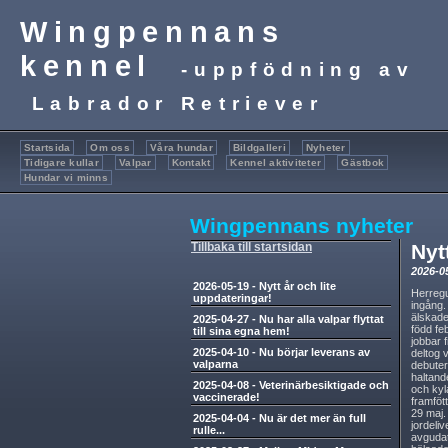
Wingpennans
kennel
-uppfödning av
Labrador Retriever
Startsida
Om oss
Våra hundar
Bildgalleri
Nyheter
Tidigare kullar
Valpar
Kontakt
Kennel aktiviteter
Gästbok
Hundar vi minns
Wingpennans nyheter
Tillbaka till startsidan
Nyt
2026-0
2026-05-19
-
Nytt år och lite
Herregu
uppdateringar!
ingång.
älskade
2025-04-27
-
Nu har alla valpar flyttat
född fe
till sina egna hem!
jobbar 
2025-04-10
-
Nu börjar leverans av
deltog 
valparna
debuter
haltand
2025-04-08
-
Veterinärbesiktigade och
och kyla
vaccinerade!
framföt
29 maj.
2025-04-04
-
Nu är det mer än full
jordeli
rulle...
avgudat