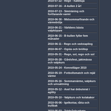
2010-07-22
-
Regn - halleluja
2010-07-16
-
A-kullen 2 år!
2010-07-13
-
Simträning och
fortfarande varmt
2010-06-30
-
Midsommarfirande och
värmebölja
2010-06-21
-
Världens bästa
valpköpare
2010-06-15
-
B-kullen fyller fem
månader
2010-06-11
-
Regn och vedstapling
2010-06-07
-
Ogräs och bröllop
2010-05-31
-
Regn, sol, regn och sol
2010-05-28
-
Gårdsfest, jaktmässa
och valpkurs
2010-05-24
-
Kennelläger 2010
2010-05-19
-
Fotbollsmatch och rejäl
värme
2010-05-16
-
Sommarvärme, valpkurs
och urnsättning
2010-05-12
-
Axel har debuterat i
agility
2010-05-10
-
Valpkurs och kolakakor
2010-05-06
-
Igelkottar, råtta och
bullbak
2010-05-03
-
Trädgårdsarbete,