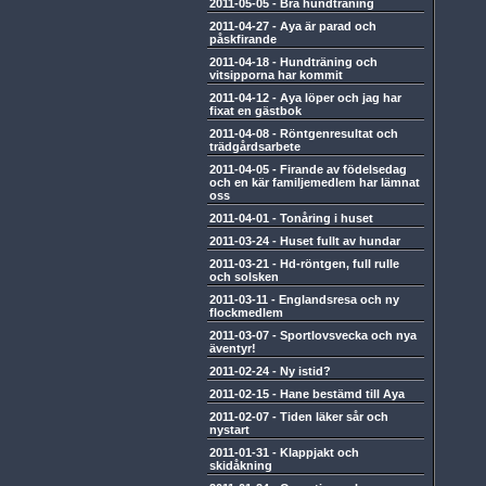
2011-05-05
-
Bra hundträning
2011-04-27
-
Aya är parad och
påskfirande
2011-04-18
-
Hundträning och
vitsipporna har kommit
2011-04-12
-
Aya löper och jag har
fixat en gästbok
2011-04-08
-
Röntgenresultat och
trädgårdsarbete
2011-04-05
-
Firande av födelsedag
och en kär familjemedlem har lämnat
oss
2011-04-01
-
Tonåring i huset
2011-03-24
-
Huset fullt av hundar
2011-03-21
-
Hd-röntgen, full rulle
och solsken
2011-03-11
-
Englandsresa och ny
flockmedlem
2011-03-07
-
Sportlovsvecka och nya
äventyr!
2011-02-24
-
Ny istid?
2011-02-15
-
Hane bestämd till Aya
2011-02-07
-
Tiden läker sår och
nystart
2011-01-31
-
Klappjakt och
skidåkning