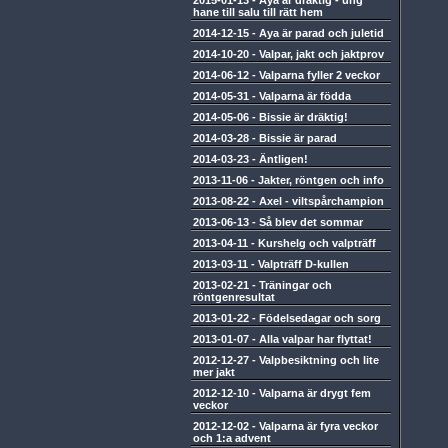
2015-01-13
-
Aya är dräktig - ung
hane till salu till rätt hem
2014-12-15
-
Aya är parad och juletid
2014-10-20
-
Valpar, jakt och jaktprov
2014-06-12
-
Valparna fyller 2 veckor
2014-05-31
-
Valparna är födda
2014-05-06
-
Bissie är dräktig!
2014-03-28
-
Bissie är parad
2014-03-23
-
Äntligen!
2013-11-06
-
Jakter, röntgen och info
2013-08-22
-
Axel - viltspårchampion
2013-06-13
-
Så blev det sommar
2013-04-11
-
Kurshelg och valpträff
2013-03-11
-
Valpträff D-kullen
2013-02-21
-
Träningar och
röntgenresultat
2013-01-22
-
Födelsedagar och sorg
2013-01-07
-
Alla valpar har flyttat!
2012-12-27
-
Valpbesiktning och lite
mer jakt
2012-12-10
-
Valparna är drygt fem
veckor
2012-12-02
-
Valparna är fyra veckor
och 1:a advent