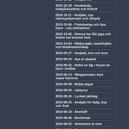
2010-10-18
-
Innebandy,
trädgårdsarbete och fotboll
2010-10-11
-
Andjakt, nya
träningskamrater och viltspår
2010-10-06
-
Födelsedag och Aya
löper - nya avelsplaner
2010-10-05
-
Dimma har fått jaga och
katten har kommit hem
2010-10-04
-
Rådjursjakt, matchhjälte
och klubbmästerskap
2010-09-27
-
Andjakt, fest och kurs
2010-09-24
-
Aya är skadad
2010-09-22
-
Hellre en älg i frysen än
hjort i brallan
2010-09-13
-
Wingpennans Axel
sopar banorna
2010-09-09
-
Bråda dagar
2010-09-03
-
Jaktprov
2010-08-26
-
Lyckad jaktdag
2010-08-23
-
Andjakt för Sally, Aya
och Axel
2010-08-19
-
Återträff
2010-08-06
-
Bortlottad
2010-08-02
-
Semestern är över