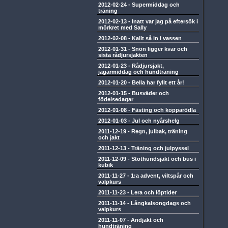
2012-02-24
-
Supermiddag och
träning
2012-02-13
-
Inatt var jag på eftersök i
mörkret med Sally
2012-02-08
-
Kallt så in i vassen
2012-01-31
-
Snön ligger kvar och
sista rådjursjakten
2012-01-23
-
Rådjursjakt,
jägarmiddag och hundträning
2012-01-20
-
Bella har fyllt ett år!
2012-01-15
-
Busväder och
födelsedagar
2012-01-08
-
Fästing och kopparödla
2012-01-03
-
Jul och nyårshelg
2011-12-19
-
Regn, julbak, träning
och jakt
2011-12-13
-
Träning och julpyssel
2011-12-09
-
Stöthundsjakt och bus i
kubik
2011-11-27
-
1:a advent, viltspår och
valpkurs
2011-11-23
-
Lera och löptider
2011-11-14
-
Långkalsongdags och
valpkurs
2011-11-07
-
Andjakt och
hundträning