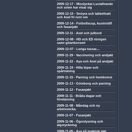
2009-12-17
-
Misslyckat Luciafirande
och solen har visat sig
2009-12-15
-
Snöyra och labbefnatt
och Axel fri runt om
2009-12-14
-
Fotbollscup, kusinträff
och fasanjakt
2009-12-11
-
Axel och julbord
2009-12-08
-
HD och ED röntgen
samt gitarrkonsert
2009-12-07
-
Leriga tassar....
2009-11-29
-
Vaccinering och andjakt
2009-11-22
-
Aya och Axel på andjakt
2009-11-19
-
Hilla löper och
spårträning
2009-11-15
-
Parning och hemkomst
2009-11-13
-
Göteborg och parning
2009-11-12
-
Fasanjakt
2009-11-11
-
Bråda dagar och
föreläsning
2009-11-08
-
Måndag och ny
arbetsvecka.
2009-11-07
-
Fasanjakt
2009-11-06
-
Ögonlysning och
älgstyckning
2009-11-05
-
Aya på praktisk jakt