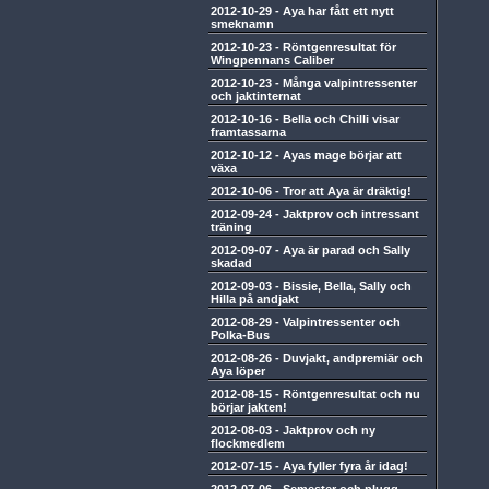
2012-10-29
-
Aya har fått ett nytt
smeknamn
2012-10-23
-
Röntgenresultat för
Wingpennans Caliber
2012-10-23
-
Många valpintressenter
och jaktinternat
2012-10-16
-
Bella och Chilli visar
framtassarna
2012-10-12
-
Ayas mage börjar att
växa
2012-10-06
-
Tror att Aya är dräktig!
2012-09-24
-
Jaktprov och intressant
träning
2012-09-07
-
Aya är parad och Sally
skadad
2012-09-03
-
Bissie, Bella, Sally och
Hilla på andjakt
2012-08-29
-
Valpintressenter och
Polka-Bus
2012-08-26
-
Duvjakt, andpremiär och
Aya löper
2012-08-15
-
Röntgenresultat och nu
börjar jakten!
2012-08-03
-
Jaktprov och ny
flockmedlem
2012-07-15
-
Aya fyller fyra år idag!