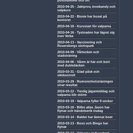
postnummer och ort
2010-04-25
-
Jaktprov, innebandy och
valpkurs
2010-04-22
-
Bissie har busat på
kontoret
2010-04-18
-
Kursstart för valparna
2010-04-16
-
Tystnaden har lägrat sig
över Verka
2010-04-13
-
Vaccinering och
Rosersbergs slottspark
2010-04-09
-
Vårtecken och
stadsträning
2010-04-06
-
Våren är här och bort
med dubbdäcken
2010-03-31
-
Glad påsk och
viktkontroll
2010-03-29
-
Rumsrenhetsträningen
visar resultat
2010-03-22
-
Trevlig jägarmiddag och
valparna blir större
2010-03-19
-
Valparna fyller 9 veckor
2010-03-16
-
Bilbo alias Jason har
flyttat och händelserik tisdag
2010-03-14
-
Balder har lämnat boet
2010-03-13
-
Boss och Bingo har
flyttat