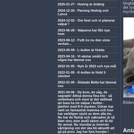
längta
2025-01-27
-
Hedvig är dräktig
det ty
2024-12-20
-
Parning Hedvig och
mycket
Lance
2024-12-02
-
Om livet och vi planerar
valpar !
2023-06-28
-
Valparna har fått nya
hem
2023-06-12
-
Fullt ös nu den sista
veckan...
2023-05-09
-
L-kullen är födda
2023-04-16
-
Vi väntar smått och
några har lämnat oss
2022-01-05
-
Nytt år 2022 och nya mål
2022-01-05
-
K-kullen är född 5
oktober
2022-01-05
-
Älskade Bella har lämnat
oss
2021-04-06
-
De kom, de såg, de
segrade! Alltså denna fina trio - så
underbara och visst är det skillnad
Bilden
att bara ha tre valpar i kullen -
jämfört med 8-9 stycken. Gittan har
varit en fantastisk mamma och hon
har verkligen njutit av dem alla tre.
Nu har de flyttat och saknaden är så
klart stor, men ändå skönt att få tid
för annat. Nu stundar ju intensiv
vårträning om det ska bli aktuellt att
Ant
gå på prov. Jag har fyra hundar i