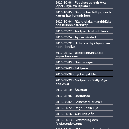
2010-10-06
-
Födelsedag och Aya
löper - nya avelsplaner
2010-10-05
-
Dimma har fått jaga och
katten har kommit hem
2010-10-04
-
Rådjursjakt, matchhjälte
och klubbmästerskap
2010-09-27
-
Andjakt, fest och kurs
2010-09-24
-
Aya är skadad
2010-09-22
-
Hellre en älg i frysen än
hjort i brallan
2010-09-13
-
Wingpennans Axel
sopar banorna
2010-09-09
-
Bråda dagar
2010-09-03
-
Jaktprov
2010-08-26
-
Lyckad jaktdag
2010-08-23
-
Andjakt för Sally, Aya
och Axel
2010-08-19
-
Återträff
2010-08-06
-
Bortlottad
2010-08-02
-
Semestern är över
2010-07-22
-
Regn - halleluja
2010-07-16
-
A-kullen 2 år!
2010-07-13
-
Simträning och
fortfarande varmt