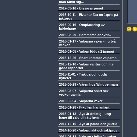
man tänkt sig...
2017-03-16
-
Bissie är parad
2016-10-11
-
Elza har fått en 1:pris på
jaktprov
2016-09-16
-
Omplacering av
labbehane
2016-08-29
-
Sommaren är över...
2016-01-17
-
Valparna växer - nu två
veckor
2016-01-05
-
Valpar födda 2 januari
2015-12-26
-
Snart kommer valparna
2015-12-10
-
Valpar väntas och lite
goda rapporter
2015-11-01
-
Tråkiga och goda
nyheter
2015-06-29
-
Våren hos Wingpennans
2015-03-07
-
Valparna snart sex
veckor gamla
2015-02-04
-
Valparna växer!
2015-01-28
-
F-kullen har anlänt
2015-01-13
-
Aya är dräktig - ung
hane till salu till rätt hem
2014-12-15
-
Aya är parad och juletid
2014-10-20
-
Valpar, jakt och jaktprov
2014-06-12
-
Valparna fyller 2 veckor