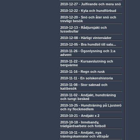
2010-12-27
-
Julfirande och mera snö
2010-12-22
-
Kyla och hundförbud
2010-12-20
-
Snö och åter snö och
trevligt besök
2010-12-13
-
Rådjursjakt och
lussebullar
2010-12-08
-
Härligt vinterväder
2010-12-05
-
Bra hundbil till salu...
2010-11-26
-
Ögonlysning och 1:a
advent
2010-11-22
-
Kursavslutning och
bergvärme
2010-11-16
-
Regn och rusk
2010-11-11
-
En solskenshistoria
2010-11-08
-
Stor saknad och
kattbesök
2010-11-02
-
Andjakt, hundträning
och tungt besked
2010-10-25
-
Hundträning på Ljusterö
och ny flockmedlem
2010-10-21
-
Andjakt x 2
2010-10-18
-
Innebandy,
trädgårdsarbete och fotboll
2010-10-11
-
Andjakt, nya
träningskamrater och viltspår