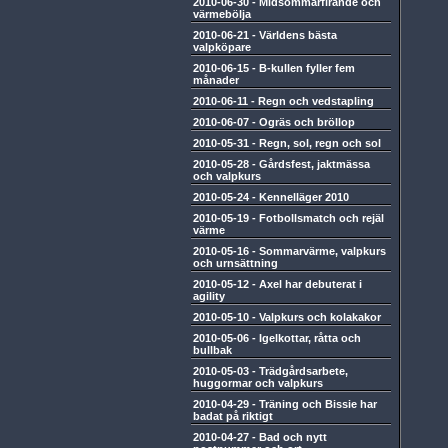
2010-06-30
-
Midsommarfirande och
värmebölja
2010-06-21
-
Världens bästa
valpköpare
2010-06-15
-
B-kullen fyller fem
månader
2010-06-11
-
Regn och vedstapling
2010-06-07
-
Ogräs och bröllop
2010-05-31
-
Regn, sol, regn och sol
2010-05-28
-
Gårdsfest, jaktmässa
och valpkurs
2010-05-24
-
Kennelläger 2010
2010-05-19
-
Fotbollsmatch och rejäl
värme
2010-05-16
-
Sommarvärme, valpkurs
och urnsättning
2010-05-12
-
Axel har debuterat i
agility
2010-05-10
-
Valpkurs och kolakakor
2010-05-06
-
Igelkottar, råtta och
bullbak
2010-05-03
-
Trädgårdsarbete,
huggormar och valpkurs
2010-04-29
-
Träning och Bissie har
badat på riktigt
2010-04-27
-
Bad och nytt