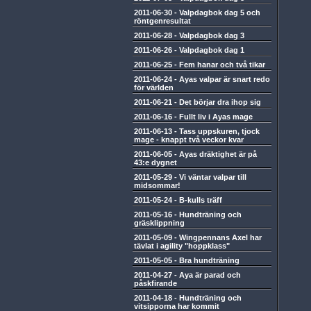
2011-06-30
-
Valpdagbok dag 5 och
röntgenresultat
2011-06-28
-
Valpdagbok dag 3
2011-06-26
-
Valpdagbok dag 1
2011-06-25
-
Fem hanar och två tikar
2011-06-24
-
Ayas valpar är snart redo
för världen
2011-06-21
-
Det börjar dra ihop sig
2011-06-16
-
Fullt liv i Ayas mage
2011-06-13
-
Tass uppskuren, tjock
mage - knappt två veckor kvar
2011-06-05
-
Ayas dräktighet är på
43:e dygnet
2011-05-29
-
Vi väntar valpar till
midsommar!
2011-05-24
-
B-kulls träff
2011-05-16
-
Hundträning och
gräsklippning
2011-05-09
-
Wingpennans Axel har
tävlat i agility "hoppklass"
2011-05-05
-
Bra hundträning
2011-04-27
-
Aya är parad och
påskfirande
2011-04-18
-
Hundträning och
vitsipporna har kommit