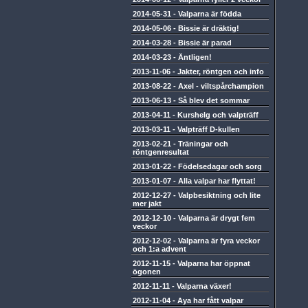
2014-05-31
-
Valparna är födda
2014-05-06
-
Bissie är dräktig!
2014-03-28
-
Bissie är parad
2014-03-23
-
Äntligen!
2013-11-06
-
Jakter, röntgen och info
2013-08-22
-
Axel - viltspårchampion
2013-06-13
-
Så blev det sommar
2013-04-11
-
Kurshelg och valpträff
2013-03-11
-
Valpträff D-kullen
2013-02-21
-
Träningar och
röntgenresultat
2013-01-22
-
Födelsedagar och sorg
2013-01-07
-
Alla valpar har flyttat!
2012-12-27
-
Valpbesiktning och lite
mer jakt
2012-12-10
-
Valparna är drygt fem
veckor
2012-12-02
-
Valparna är fyra veckor
och 1:a advent
2012-11-15
-
Valparna har öppnat
ögonen
2012-11-11
-
Valparna växer!
2012-11-04
-
Aya har fått valpar