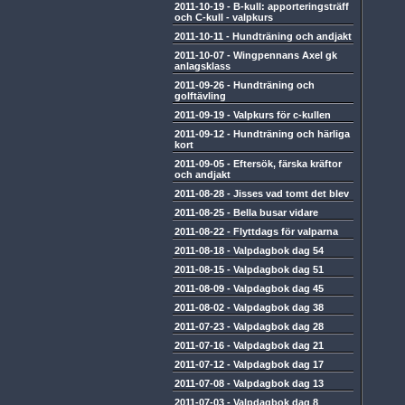
2011-10-19
-
B-kull: apporteringsträff
och C-kull - valpkurs
2011-10-11
-
Hundträning och andjakt
2011-10-07
-
Wingpennans Axel gk
anlagsklass
2011-09-26
-
Hundträning och
golftävling
2011-09-19
-
Valpkurs för c-kullen
2011-09-12
-
Hundträning och härliga
kort
2011-09-05
-
Eftersök, färska kräftor
och andjakt
2011-08-28
-
Jisses vad tomt det blev
2011-08-25
-
Bella busar vidare
2011-08-22
-
Flyttdags för valparna
2011-08-18
-
Valpdagbok dag 54
2011-08-15
-
Valpdagbok dag 51
2011-08-09
-
Valpdagbok dag 45
2011-08-02
-
Valpdagbok dag 38
2011-07-23
-
Valpdagbok dag 28
2011-07-16
-
Valpdagbok dag 21
2011-07-12
-
Valpdagbok dag 17
2011-07-08
-
Valpdagbok dag 13
2011-07-03
-
Valpdagbok dag 8