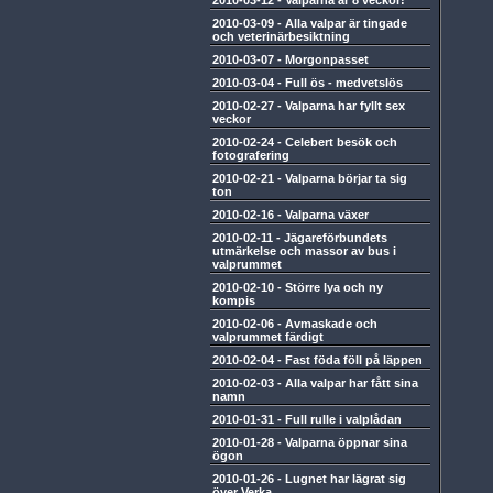
2010-03-12
-
Valparna är 8 veckor!
2010-03-09
-
Alla valpar är tingade
och veterinärbesiktning
2010-03-07
-
Morgonpasset
2010-03-04
-
Full ös - medvetslös
2010-02-27
-
Valparna har fyllt sex
veckor
2010-02-24
-
Celebert besök och
fotografering
2010-02-21
-
Valparna börjar ta sig
ton
2010-02-16
-
Valparna växer
2010-02-11
-
Jägareförbundets
utmärkelse och massor av bus i
valprummet
2010-02-10
-
Större lya och ny
kompis
2010-02-06
-
Avmaskade och
valprummet färdigt
2010-02-04
-
Fast föda föll på läppen
2010-02-03
-
Alla valpar har fått sina
namn
2010-01-31
-
Full rulle i valplådan
2010-01-28
-
Valparna öppnar sina
ögon
2010-01-26
-
Lugnet har lägrat sig
över Verka