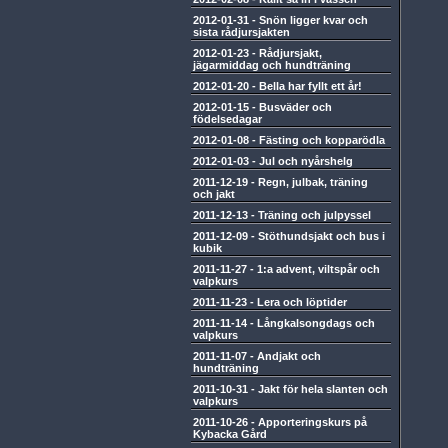
2012-01-31
-
Snön ligger kvar och
sista rådjursjakten
2012-01-23
-
Rådjursjakt,
jägarmiddag och hundträning
2012-01-20
-
Bella har fyllt ett år!
2012-01-15
-
Busväder och
födelsedagar
2012-01-08
-
Fästing och kopparödla
2012-01-03
-
Jul och nyårshelg
2011-12-19
-
Regn, julbak, träning
och jakt
2011-12-13
-
Träning och julpyssel
2011-12-09
-
Stöthundsjakt och bus i
kubik
2011-11-27
-
1:a advent, viltspår och
valpkurs
2011-11-23
-
Lera och löptider
2011-11-14
-
Långkalsongdags och
valpkurs
2011-11-07
-
Andjakt och
hundträning
2011-10-31
-
Jakt för hela slanten och
valpkurs
2011-10-26
-
Apporteringskurs på
Kybacka Gård