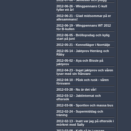
2012-07-06
-
Semester och plugg
2012-06-26
-
Wingpennans C-kull
fyller ett år!
2012-06-21
-
Glad midsommar på er
allesammans!
2012-06-19
-
Wingpennans WT 2012
för B-kullen
2012-06-05
-
Bröllopsdag och kylig
start på juni
2012-05-21
-
Kennelläger i Norrtälje
2012-05-14
-
Jaktprov Herräng och
Råby
2012-05-02
-
Aya och Bissie på
jaktprov
2012-04-23
-
Inget jaktprov och våren
lyser med sin frånvaro
2012-04-10
-
Påsk och rusk - våren
försvann
2012-03-28
-
Nu är det vår!
2012-03-12
-
Jaktinternat och
eftersök
2012-03-06
-
Sportlov och massa bus
2012-02-24
-
Supermiddag och
träning
2012-02-13
-
Inatt var jag på eftersök i
mörkret med Sally
2012-02-08
-
Kallt så in i vassen