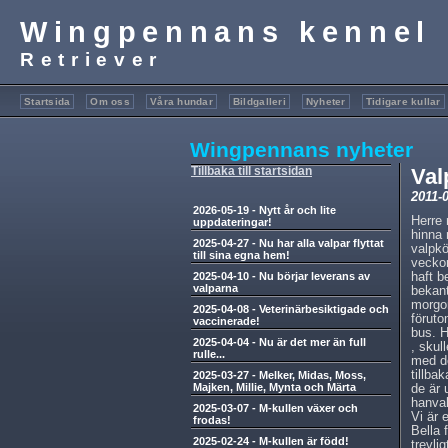
Wingpennans kenne
Retriever
Startsida
Om oss
Våra hundar
Bildgalleri
Nyheter
Tidigare kullar
Wingpennans nyheter
Tillbaka till startsidan
Val
2011-
2026-05-19
-
Nytt år och lite
Herre 
uppdateringar!
hinna 
2025-04-27
-
Nu har alla valpar flyttat
valpk
till sina egna hem!
veckor
2025-04-10
-
Nu börjar leverans av
haft b
valparna
bekant
morgon
2025-04-08
-
Veterinärbesiktigade och
föruto
vaccinerade!
bus. H
2025-04-04
-
Nu är det mer än full
, skul
rulle...
med de
tillba
2025-03-27
-
Melker, Midas, Moss,
Majken, Millie, Mynta och Märta
de är 
hanval
2025-03-07
-
M-kullen växer och
Vi är 
frodas!
Bella 
2025-02-24
-
M-kullen är född!
trevli