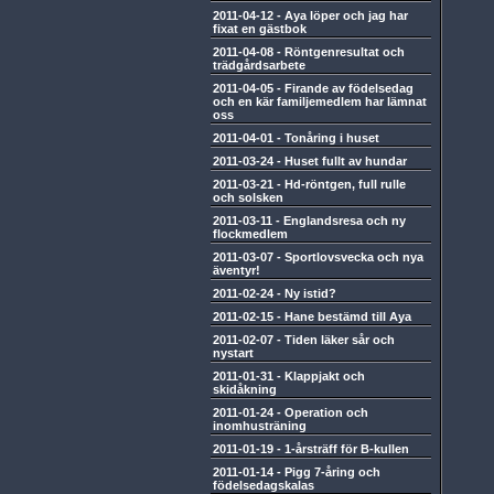
2011-04-12
-
Aya löper och jag har
fixat en gästbok
2011-04-08
-
Röntgenresultat och
trädgårdsarbete
2011-04-05
-
Firande av födelsedag
och en kär familjemedlem har lämnat
oss
2011-04-01
-
Tonåring i huset
2011-03-24
-
Huset fullt av hundar
2011-03-21
-
Hd-röntgen, full rulle
och solsken
2011-03-11
-
Englandsresa och ny
flockmedlem
2011-03-07
-
Sportlovsvecka och nya
äventyr!
2011-02-24
-
Ny istid?
2011-02-15
-
Hane bestämd till Aya
2011-02-07
-
Tiden läker sår och
nystart
2011-01-31
-
Klappjakt och
skidåkning
2011-01-24
-
Operation och
inomhusträning
2011-01-19
-
1-årsträff för B-kullen
2011-01-14
-
Pigg 7-åring och
födelsedagskalas