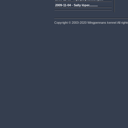
2009-11-04
-
Sally löper..........
Copyright © 2003-2020 Wingpennans kennel All right